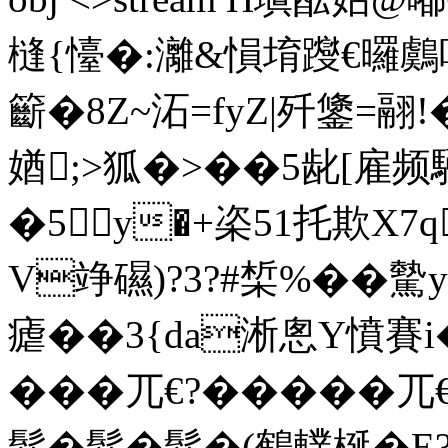
槰{懛�:灕&愪堉躞€曪鸆
籪�8Z~沰=fyZ|歼鎥=翮!
媨;>狐�>��5龀[雇频
�5y�+栥51托欺X7q
V竫礘)?3?#椞%� � 
瘧 ��3{da淅悤Y憤賽
���兀€?�����
髸�髸�髸�(鶴轐梴�E?