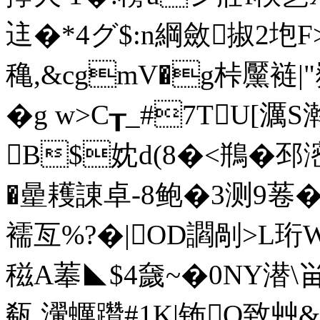
迬�*4グ$:n綱斂掓2垉F>'幑
穐,&cgmV�g桛黶裢|"
�g w>C┰_#7TU[
B$妉d(8�<鵧�邳滵
�
曐耯諌卓-8鲍�3测9菤�
襦亙%?�|OD讇剮>L
稵A菶◣$4奯~�0NY潜\畄
瓻 瀈蠣躦#1K|钸Q致艸&