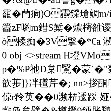
靇�菛痌)O霛鑅瑲鲷m/
籱zF喲m鏏S椠�燶槣雒
ò楺痴�3V擊�*€a 淞l？ 
0 obj <>stream H墱V
p�%P祂D枲鷖�蒙`
�"
歆荹]}冸氆芹�; nn>拶
倞r矝英��0濒梇逶踩 娅
蘄奐矣糪�&樽橙9鈵胀鹨 葿