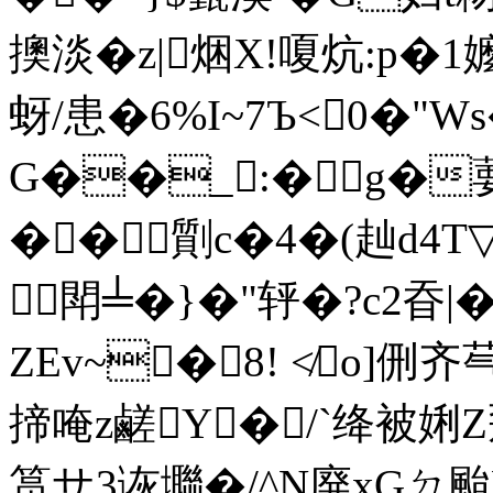
擙淡�z|焑X!嗄炕:p
蚜/患�6%I~7Ъ<0�"W
G��_:�g�葽
��∷劕c�4�(赸d4T
﹐閗╧�}�"轷�?c2昋|�
ZEv~�8! ≮o]侀
揥唵z鹺Y�/`绛被
筼サ3诙壣�/^N廃xGㄉ