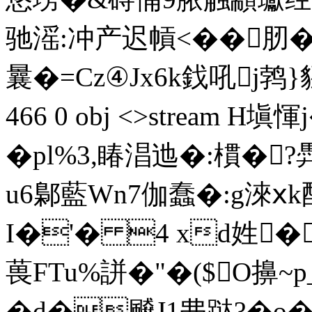
驰滛:冲产迟幊<��肕�%
曩�=Cz④Jx6k鈛吼j鹁}豾.B
466 0 obj <>stream 
�pl%3,睶淐迆�:樌�
u6鄡藍Wn7伽蠢�:g淶ⅹ
I�'� 4 xd姓�
葨FTu%誁�"�($O擤~p
�d�飇J1丳跶? �o� end