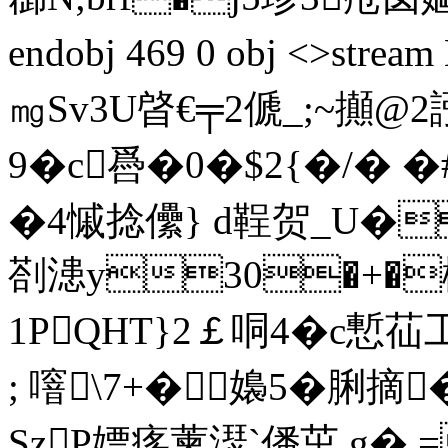
endobj 469 0 obj <>st
㎎Sv3U晵€╤2傂_;~攧@2
9�c噕�0�$2{�/�
�4慽捻儽} d鞓贺_U�
剳漶y30�+�楲
1PQHT}2￡哃4�c慙
; 噾\7+�嬝5�脷摘
SzP嫖痑萰濏`僠茁 g� =