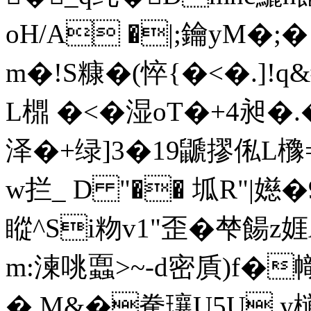
oH/A �|;鑰yM�;
m�!S糠�(悴{�<�.]!q
L檙 �<�湿oT�+4昶�.�
泽�+绿
]3�19鼶摎俬L櫲=
w拦_ D "�� 坬R"|嬨�9
瞛^Si粅v1"歪�梺餳z娾
m:湅咷蠠>~-d密貭)f�
�,M&�駦瓖U5U y檤yi